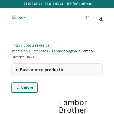
91 000 89 01 - 91 819 63 73
info@ecoink.es
Inicio
/
Consumibles de
impresión
/
Tambores
/
Tambor original
/ Tambor
Brother DR2400
Buscar otro producto
←
Volver
Tambor
Brother