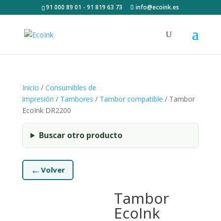
91 000 89 01 - 91 819 63 73
info@ecoink.es
Inicio
/
Consumibles de
impresión
/
Tambores
/
Tambor compatible
/ Tambor
EcoInk DR2200
Buscar otro producto
←
Volver
Tambor
EcoInk