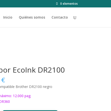
0 elementos
Inicio
Quiénes somos
Contacto
or EcoInk DR2100
0
€
mpatible Brother DR2100 negro
áximo: 12.000 pag.
 DR360