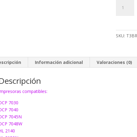
Tambor
EcoInk
DR2100
cantidad
SKU:
T3B
escripción
Información adicional
Valoraciones (0)
Descripción
Impresoras compatibles:
DCP 7030
DCP 7040
DCP 7045N
DCP 7048W
HL 2140