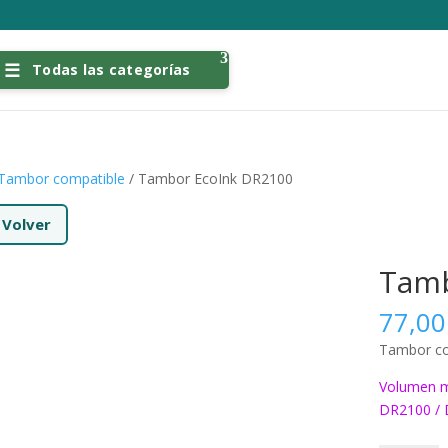
Todas las categorías
Tambor compatible
/ Tambor EcoInk DR2100
←
Volver
Tamb
77,0
Tambor co
Volumen m
DR2100 /