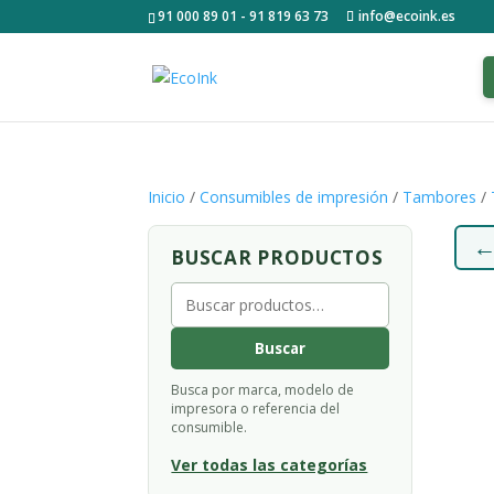
91 000 89 01 - 91 819 63 73
info@ecoink.es
Inicio
/
Consumibles de impresión
/
Tambores
/
BUSCAR PRODUCTOS
Buscar
por:
Buscar
Busca por marca, modelo de
impresora o referencia del
consumible.
Ver todas las categorías