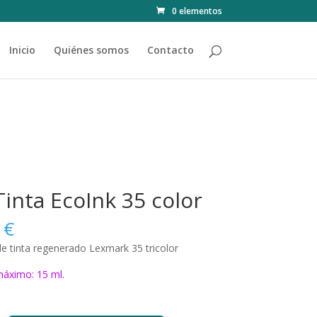
0 elementos
Inicio
Quiénes somos
Contacto
Tinta EcoInk 35 color
0
€
e tinta regenerado Lexmark 35 tricolor
áximo: 15 ml.