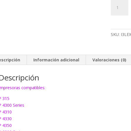
673
Tinta
EcoInk
35
color
SKU:
I3LE
cantidad
escripción
Información adicional
Valoraciones (0)
Descripción
Impresoras compatibles:
P 315
P 4300 Series
P 4310
P 4330
P 4350