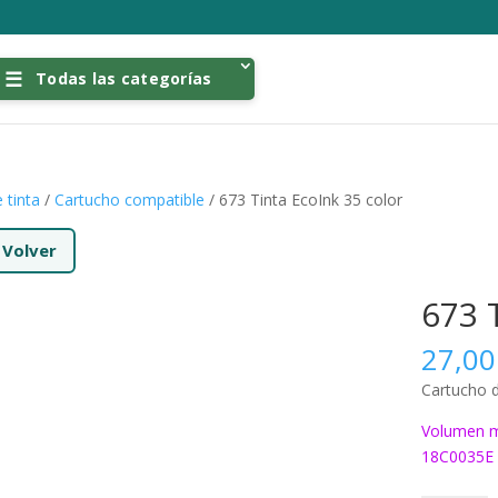
Todas las categorías
 tinta
/
Cartucho compatible
/ 673 Tinta EcoInk 35 color
←
Volver
673 
27,0
Cartucho d
Volumen m
18C0035E