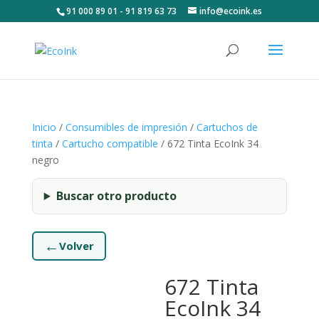
91 000 89 01 - 91 819 63 73
info@ecoink.es
Inicio
/
Consumibles de impresión
/
Cartuchos de
tinta
/
Cartucho compatible
/ 672 Tinta EcoInk 34
negro
Buscar otro producto
←
Volver
672 Tinta
EcoInk 34