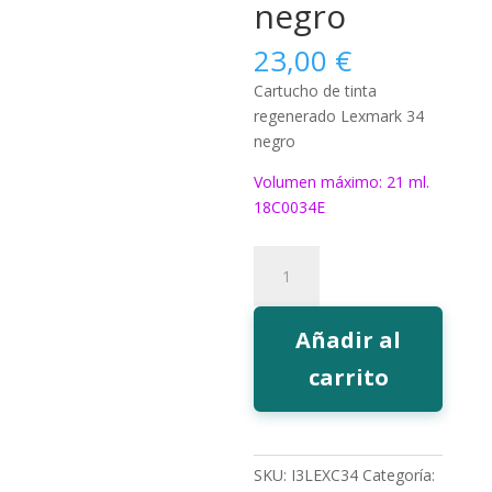
negro
23,00
€
Cartucho de tinta
regenerado Lexmark 34
negro
Volumen máximo: 21 ml.
18C0034E
672
Tinta
EcoInk
34
Añadir al
negro
carrito
cantidad
SKU:
I3LEXC34
Categoría: