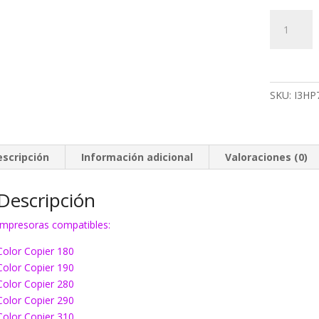
586
Tinta
EcoInk
78
color
SKU:
I3HP
cantidad
escripción
Información adicional
Valoraciones (0)
Descripción
Impresoras compatibles:
Color Copier 180
Color Copier 190
Color Copier 280
Color Copier 290
Color Copier 310