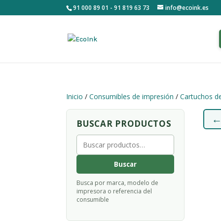
91 000 89 01 - 91 819 63 73
info@ecoink.es
Inicio
/
Consumibles de impresión
/
Cartuchos de
BUSCAR PRODUCTOS
Buscar
por:
Buscar
Busca por marca, modelo de
impresora o referencia del
consumible