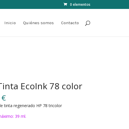
0 elementos
Inicio
Quiénes somos
Contacto
Tinta EcoInk 78 color
0
€
e tinta regenerado HP 78 tricolor
áximo: 39 ml.