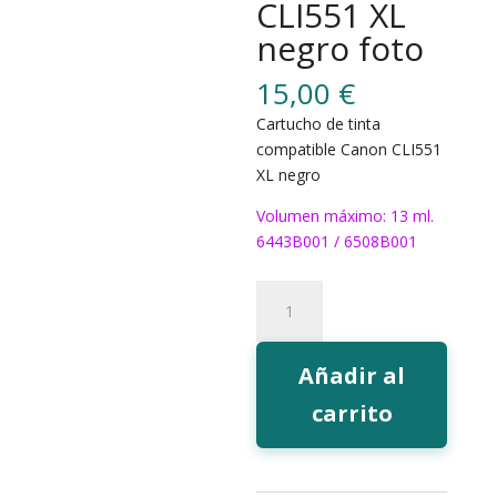
CLI551 XL
negro foto
15,00
€
Cartucho de tinta
compatible Canon CLI551
XL negro
Volumen máximo: 13 ml.
6443B001 / 6508B001
331BK
Tinta
EcoInk
CLI551
Añadir al
XL
carrito
negro
foto
cantidad