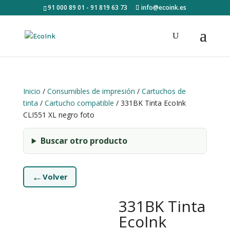
91 000 89 01 - 91 819 63 73
info@ecoink.es
Inicio
/
Consumibles de impresión
/
Cartuchos de
tinta
/
Cartucho compatible
/ 331BK Tinta EcoInk
CLI551 XL negro foto
Buscar otro producto
←
Volver
331BK Tinta
EcoInk