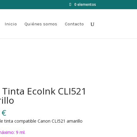
0 elementos
Inicio
Quiénes somos
Contacto
 Tinta EcoInk CLI521
illo
0
€
e tinta compatible Canon CLI521 amarillo
áximo: 9 ml.