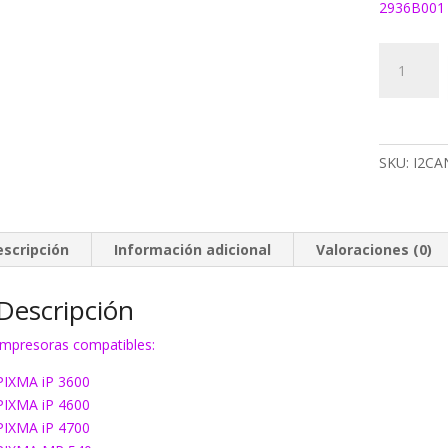
2936B001
320Y
Tinta
EcoInk
CLI521
amarillo
SKU:
I2CA
cantidad
escripción
Información adicional
Valoraciones (0)
Descripción
Impresoras compatibles:
PIXMA iP 3600
PIXMA iP 4600
PIXMA iP 4700