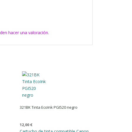
den hacer una valoración.
321BK Tinta EcoInk PGI520 negro
12,00
€
n
Cartucho de tinta compatible Canon