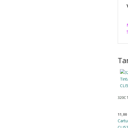
Ta
320C 
11,00
Cartu
CLI52