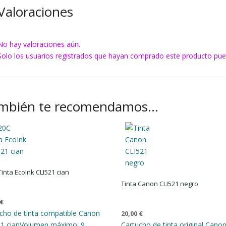
Valoraciones
No hay valoraciones aún.
Solo los usuarios registrados que hayan comprado este producto pue
mbién te recomendamos…
Tinta EcoInk CLI521 cian
Tinta Canon CLI521 negro
€
cho de tinta compatible Canon
20,00
€
1 cian
Volumen máximo: 9
Cartucho de tinta original Cano