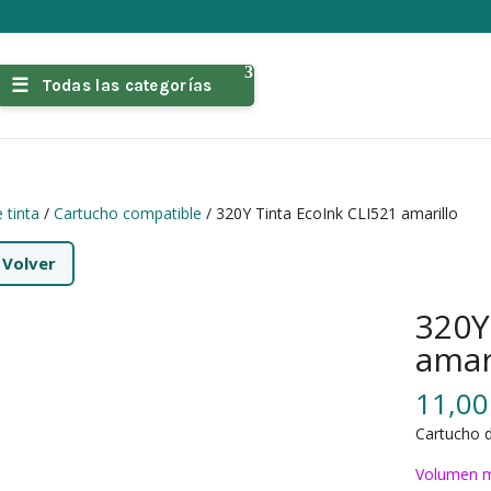
Todas las categorías
 tinta
/
Cartucho compatible
/ 320Y Tinta EcoInk CLI521 amarillo
←
Volver
320Y
amar
11,0
Cartucho d
Volumen m