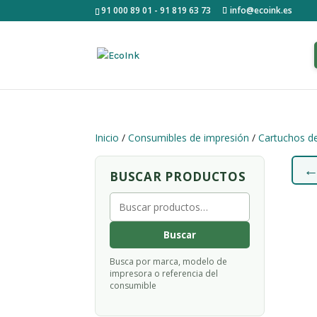
91 000 89 01 - 91 819 63 73
info@ecoink.es
Inicio
/
Consumibles de impresión
/
Cartuchos de
BUSCAR PRODUCTOS
Buscar
por:
Buscar
Busca por marca, modelo de
impresora o referencia del
consumible