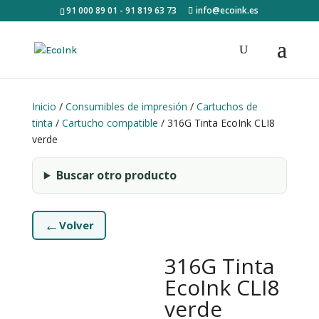
91 000 89 01 - 91 819 63 73
info@ecoink.es
Inicio
/
Consumibles de impresión
/
Cartuchos de
tinta
/
Cartucho compatible
/ 316G Tinta EcoInk CLI8
verde
Buscar otro producto
←
Volver
316G Tinta
EcoInk CLI8
verde