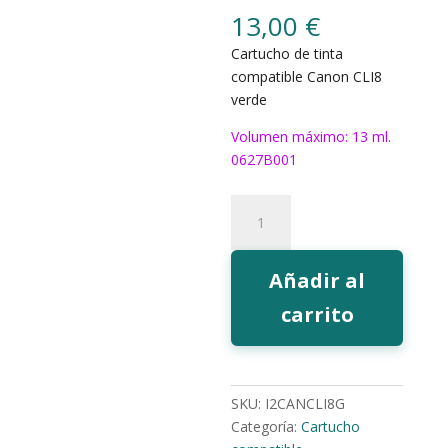
13,00
€
Cartucho de tinta
compatible Canon CLI8
verde
Volumen máximo: 13 ml.
0627B001
316G
Tinta
EcoInk
CLI8
Añadir al
verde
carrito
cantidad
SKU:
I2CANCLI8G
Categoría:
Cartucho