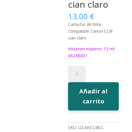
cian claro
13,00
€
Cartucho de tinta
compatible Canon CLI8
cian claro
Volumen máximo: 13 ml.
0624B001
316CL
Tinta
EcoInk
CLI8
Añadir al
cian
carrito
claro
cantidad
SKU:
I2CANCLI8CL