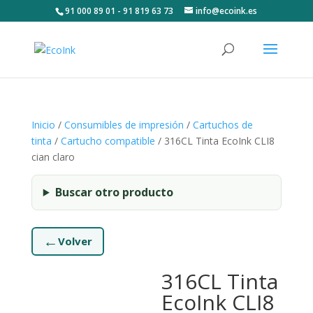
91 000 89 01 - 91 819 63 73
info@ecoink.es
Inicio
/
Consumibles de impresión
/
Cartuchos de
tinta
/
Cartucho compatible
/ 316CL Tinta EcoInk CLI8
cian claro
Buscar otro producto
←
Volver
316CL Tinta
EcoInk CLI8