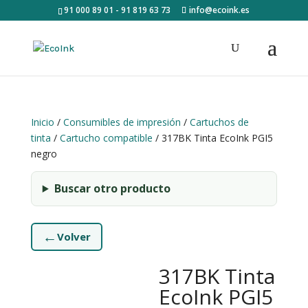
91 000 89 01 - 91 819 63 73
info@ecoink.es
Inicio
/
Consumibles de impresión
/
Cartuchos de
tinta
/
Cartucho compatible
/ 317BK Tinta EcoInk PGI5
negro
Buscar otro producto
←
Volver
317BK Tinta
EcoInk PGI5