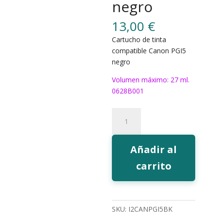
negro
13,00
€
Cartucho de tinta
compatible Canon PGI5
negro
Volumen máximo: 27 ml.
0628B001
317BK
Tinta
EcoInk
PGI5
Añadir al
negro
carrito
cantidad
SKU:
I2CANPGI5BK