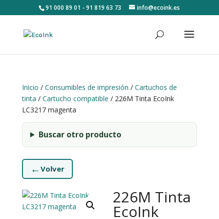
91 000 89 01 - 91 819 63 73
info@ecoink.es
Inicio
/
Consumibles de impresión
/
Cartuchos de
tinta
/
Cartucho compatible
/ 226M Tinta EcoInk
LC3217 magenta
Buscar otro producto
←
Volver
226M Tinta
EcoInk