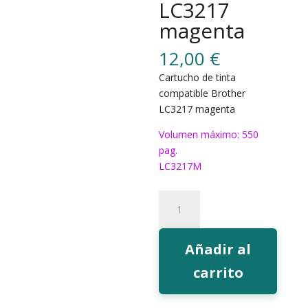
LC3217
magenta
12,00
€
Cartucho de tinta
compatible Brother
LC3217 magenta
Volumen máximo: 550
pag.
LC3217M
226M
Tinta
EcoInk
LC3217
Añadir al
magenta
carrito
cantidad