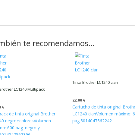
mbién te recomendamos…
Tinta Brother LC1240 cian
 Brother LC1240 Multipack
22,00
€
Cartucho de tinta original Broth
0
€
pack de tinta original Brother
LC1240 cian
Volumen máximo: 
40 negro+colores
Volumen
pag.
5014047562242
o: 600 pag. negro y
5014047562396