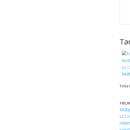
Ta
Tinta
105,0
Multi
LC12
máxim
color