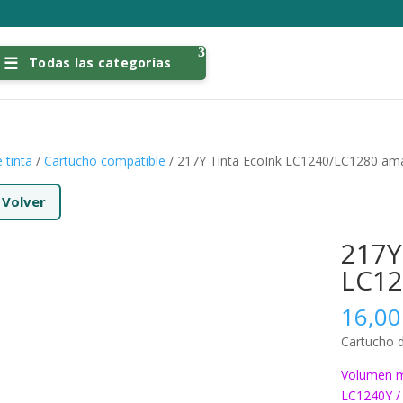
Todas las categorías
 tinta
/
Cartucho compatible
/ 217Y Tinta EcoInk LC1240/LC1280 ama
←
Volver
217Y
LC12
16,0
Cartucho d
Volumen m
LC1240Y /