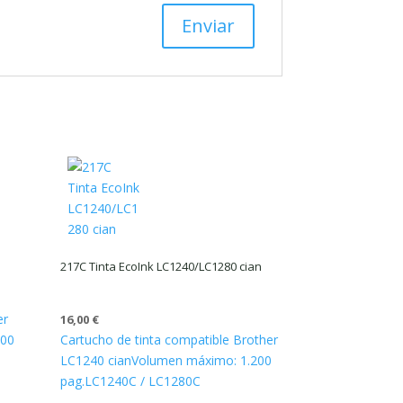
217C Tinta EcoInk LC1240/LC1280 cian
er
16,00
€
600
Cartucho de tinta compatible Brother
LC1240 cian
Volumen máximo: 1.200
pag.
LC1240C / LC1280C