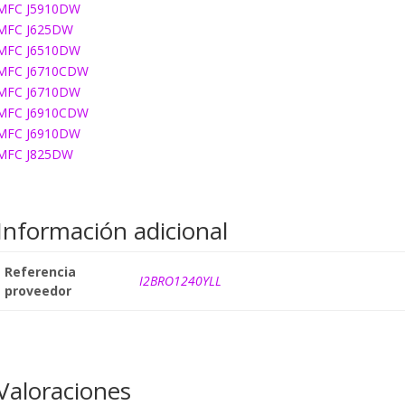
MFC J5910DW
MFC J625DW
MFC J6510DW
MFC J6710CDW
MFC J6710DW
MFC J6910CDW
MFC J6910DW
MFC J825DW
Información adicional
Referencia
I2BRO1240YLL
proveedor
Valoraciones