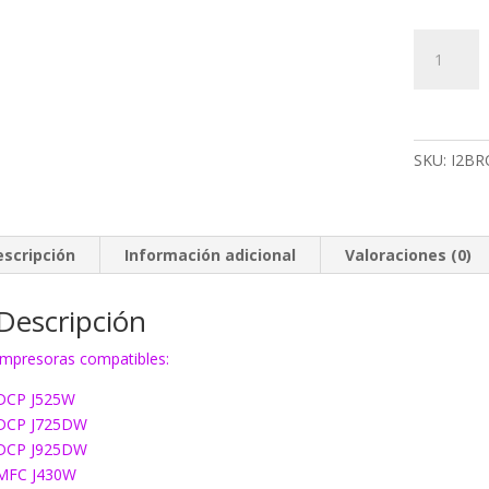
217Y
Tinta
EcoInk
LC1240/L
amarillo
SKU:
I2BR
cantidad
escripción
Información adicional
Valoraciones (0)
Descripción
Impresoras compatibles:
DCP J525W
DCP J725DW
DCP J925DW
MFC J430W