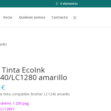
0 elementos
Inicio
Quiénes somos
Contacto
rillo
 Tinta EcoInk
40/LC1280 amarillo
0
€
e tinta compatible Brother LC1240 amarillo
áximo: 1.200 pag.
 LC1280Y