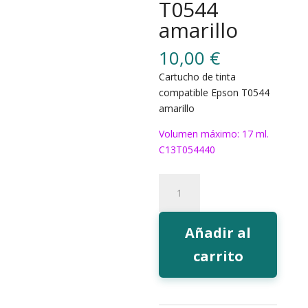
T0544
amarillo
10,00
€
Cartucho de tinta
compatible Epson T0544
amarillo
Volumen máximo: 17 ml.
C13T054440
158Y
Tinta
EcoInk
T0544
Añadir al
amarillo
carrito
cantidad