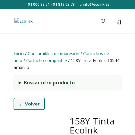
91 000 89 01 - 91 819 63 73
info@ecoink.es
Inicio
/
Consumibles de impresión
/
Cartuchos de
tinta
/
Cartucho compatible
/ 158Y Tinta EcoInk T0544
amarillo
Buscar otro producto
←
Volver
158Y Tinta
EcoInk