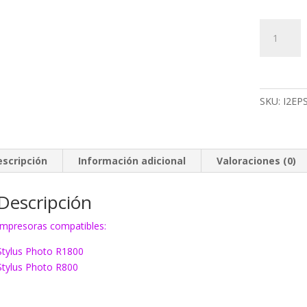
158BKM
Tinta
EcoInk
T0548
negro
SKU:
I2EP
mate
cantidad
escripción
Información adicional
Valoraciones (0)
Descripción
Impresoras compatibles:
Stylus Photo R1800
Stylus Photo R800