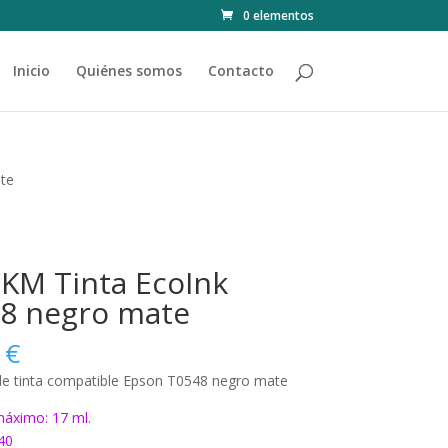
0 elementos
Inicio
Quiénes somos
Contacto
te
KM Tinta EcoInk
8 negro mate
0
€
de tinta compatible Epson T0548 negro mate
áximo: 17 ml.
40