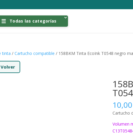
Todas las categorías
 tinta
/
Cartucho compatible
/ 158BKM Tinta EcoInk T0548 negro ma
←
Volver
158B
T054
10,0
Cartucho 
Volumen m
C13T0548