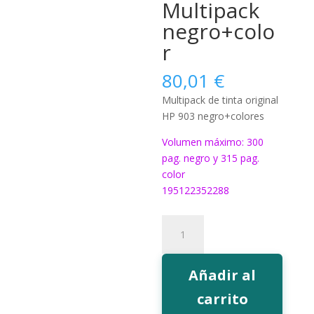
Multipack
negro+colo
r
80,01
€
Multipack de tinta original
HP 903 negro+colores
Volumen máximo: 300
pag. negro y 315 pag.
color
195122352288
Tinta
HP
903
Multipack
Añadir al
negro+color
carrito
cantidad