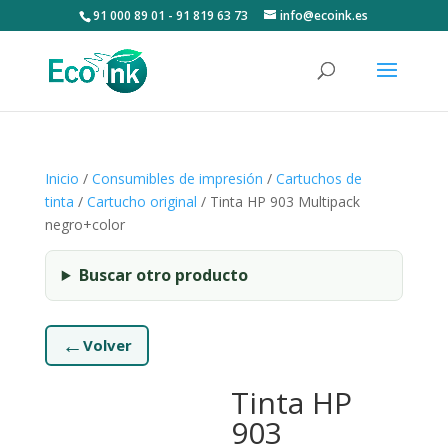
91 000 89 01 - 91 819 63 73
info@ecoink.es
Inicio
/
Consumibles de impresión
/
Cartuchos de
tinta
/
Cartucho original
/ Tinta HP 903 Multipack
negro+color
Buscar otro producto
←
Volver
Tinta HP
903