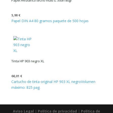
Papel A4 blanco tecno multi s. 500h 80gr
5,90
€
Papel DIN A4 80 gramos paquete de 500 hojas
Tinta HP 903 negro XL
66,01
€
Cartucho de tinta original HP 903 XL negro
Volumen
máximo: 825 pag.
Aviso Legal
|
Política de privacidad
|
Política de