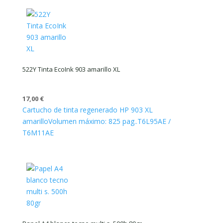
522Y Tinta EcoInk 903 amarillo XL
17,00
€
Cartucho de tinta regenerado HP 903 XL
amarillo
Volumen máximo: 825 pag..
T6L95AE /
T6M11AE