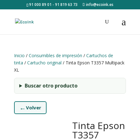
91 000 89 01 - 91 819 63 73
info@ecoink.es
Inicio
/
Consumibles de impresión
/
Cartuchos de
tinta
/
Cartucho original
/ Tinta Epson T3357 Multipack
XL
Buscar otro producto
←
Volver
Tinta Epson
T3357