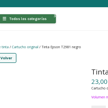
Todas las categorías
 tinta
/
Cartucho original
/ Tinta Epson T2981 negro
←
Volver
Tint
23,0
Cartucho d
Volumen m