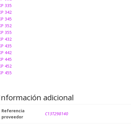
XP 335
XP 342
XP 345
XP 352
XP 355
XP 432
XP 435
XP 442
XP 445
XP 452
XP 455
Información adicional
Referencia
C13T298140
proveedor