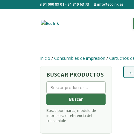
91 000 89 01 - 91 819 63 73
info@ecoink.es
Inicio
/
Consumibles de impresión
/
Cartuchos de
BUSCAR PRODUCTOS
Buscar
por:
Buscar
Busca por marca, modelo de
impresora o referencia del
consumible