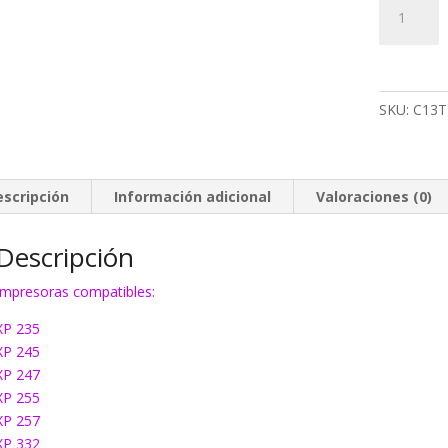
Tinta
Epson
T2981
negro
cantidad
SKU:
C13T
escripción
Información adicional
Valoraciones (0)
Descripción
Impresoras compatibles:
XP 235
XP 245
XP 247
XP 255
XP 257
XP 332