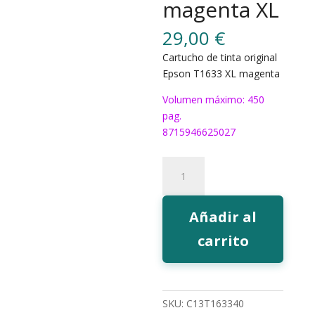
magenta XL
29,00
€
Cartucho de tinta original
Epson T1633 XL magenta
Volumen máximo: 450
pag.
8715946625027
Tinta
Epson
T1633
magenta
Añadir al
XL
carrito
cantidad
SKU:
C13T163340