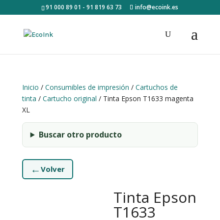
91 000 89 01 - 91 819 63 73
info@ecoink.es
Inicio
/
Consumibles de impresión
/
Cartuchos de
tinta
/
Cartucho original
/ Tinta Epson T1633 magenta
XL
Buscar otro producto
←
Volver
Tinta Epson
T1633