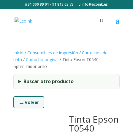
91 000 89 01 - 91 819 63 73
info@ecoink.es
Inicio
/
Consumibles de impresión
/
Cartuchos de
tinta
/
Cartucho original
/ Tinta Epson T0540
optimizador brillo
Buscar otro producto
←
Volver
Tinta Epson
T0540