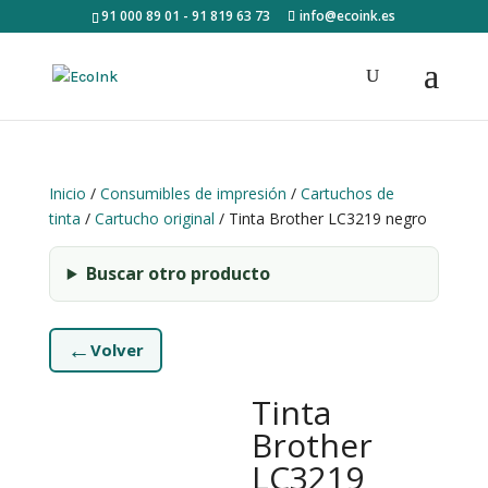
91 000 89 01 - 91 819 63 73
info@ecoink.es
Inicio
/
Consumibles de impresión
/
Cartuchos de
tinta
/
Cartucho original
/ Tinta Brother LC3219 negro
Buscar otro producto
←
Volver
Tinta
Brother
LC3219