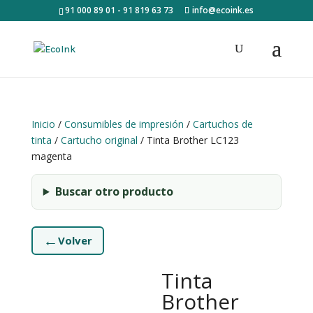
91 000 89 01 - 91 819 63 73
info@ecoink.es
Inicio
/
Consumibles de impresión
/
Cartuchos de
tinta
/
Cartucho original
/ Tinta Brother LC123
magenta
Buscar otro producto
←
Volver
Tinta
Brother