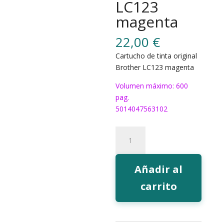
LC123
magenta
22,00
€
Cartucho de tinta original
Brother LC123 magenta
Volumen máximo: 600
pag.
5014047563102
Tinta
Brother
LC123
magenta
Añadir al
cantidad
carrito