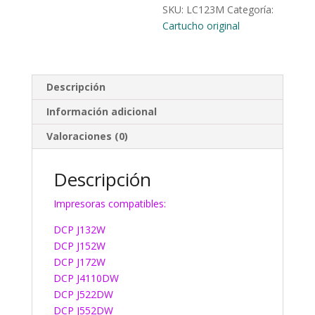
SKU:
LC123M
Categoría:
Cartucho original
Descripción
Información adicional
Valoraciones (0)
Descripción
Impresoras compatibles:
DCP J132W
DCP J152W
DCP J172W
DCP J4110DW
DCP J522DW
DCP J552DW