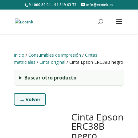
91 000 89 01 - 91 819 63 73
info@ecoink.es
Inicio
/
Consumibles de impresión
/
Cintas
matriciales
/
Cinta original
/ Cinta Epson ERC38B negro
Buscar otro producto
←
Volver
Cinta Epson
ERC38B
negro