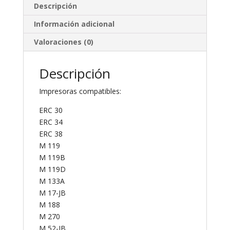
Descripción
Información adicional
Valoraciones (0)
Descripción
Impresoras compatibles:
ERC 30
ERC 34
ERC 38
M 119
M 119B
M 119D
M 133A
M 17-JB
M 188
M 270
M 52-JB