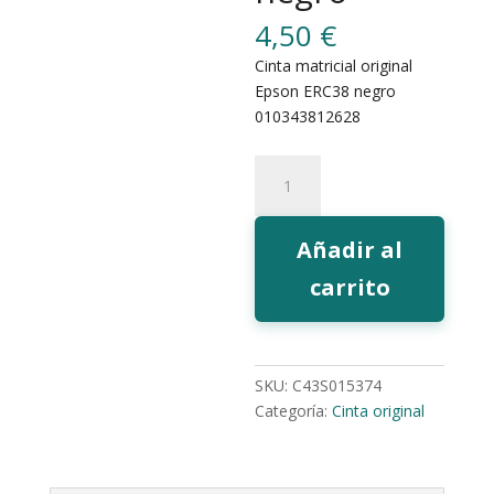
4,50
€
Cinta matricial original
Epson ERC38 negro
010343812628
Cinta
Epson
ERC38B
negro
Añadir al
cantidad
carrito
SKU:
C43S015374
Categoría:
Cinta original