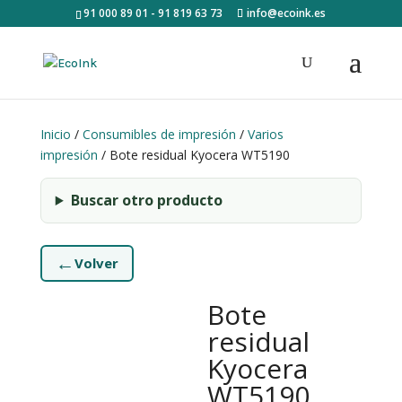
91 000 89 01 - 91 819 63 73
info@ecoink.es
Inicio
/
Consumibles de impresión
/
Varios
impresión
/ Bote residual Kyocera WT5190
Buscar otro producto
←
Volver
Bote
residual
Kyocera
WT5190