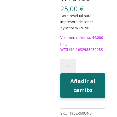
25,00
€
Bote residual para
impresora de toner
Kyocera WT5190
Volumen máximo: 44.000
pag.
WT5190 / 632983035283
Bote
residual
Kyocera
WT5190
Añadir al
cantidad
carrito
SKU:
1902R60UN0