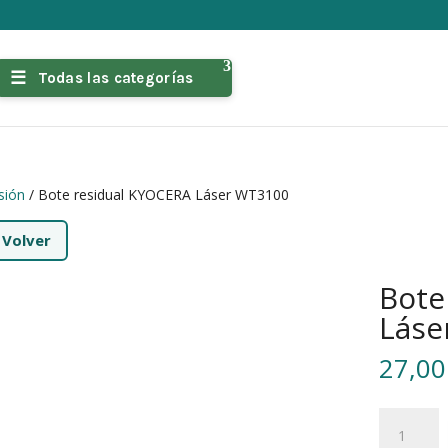
Todas las categorías
sión
/ Bote residual KYOCERA Láser WT3100
←
Volver
Bote
Láse
27,0
Bote
residual