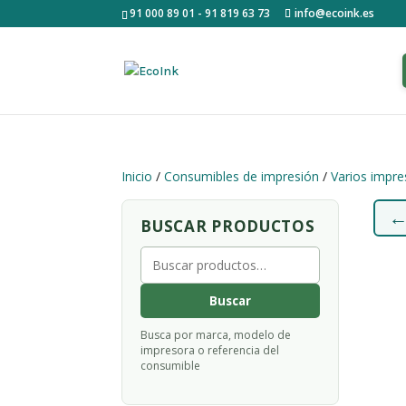
91 000 89 01 - 91 819 63 73
info@ecoink.es
Inicio
/
Consumibles de impresión
/
Varios impre
BUSCAR PRODUCTOS
Buscar
por:
Buscar
Busca por marca, modelo de
impresora o referencia del
consumible