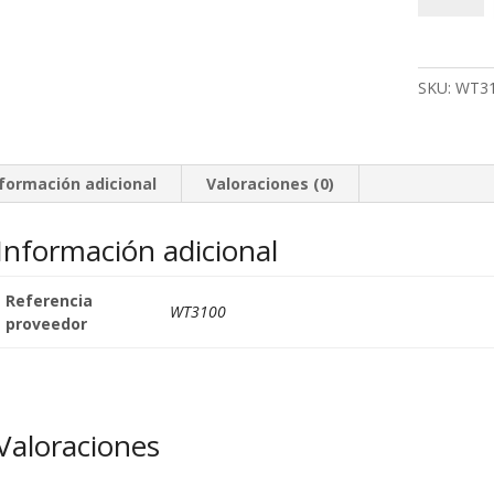
KYOCERA
Láser
WT3100
SKU:
WT3
cantidad
nformación adicional
Valoraciones (0)
Información adicional
Referencia
WT3100
proveedor
Valoraciones