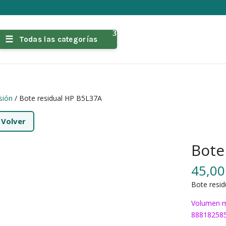
Todas las categorías
sión
/ Bote residual HP B5L37A
←
Volver
Bote
45,0
Bote resi
Volumen m
88818258