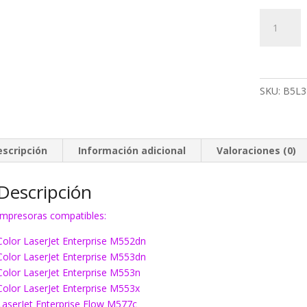
Bote
residual
HP
B5L37A
cantidad
SKU:
B5L3
escripción
Información adicional
Valoraciones (0)
Descripción
Impresoras compatibles:
Color LaserJet Enterprise M552dn
Color LaserJet Enterprise M553dn
Color LaserJet Enterprise M553n
Color LaserJet Enterprise M553x
LaserJet Enterprise Flow M577c