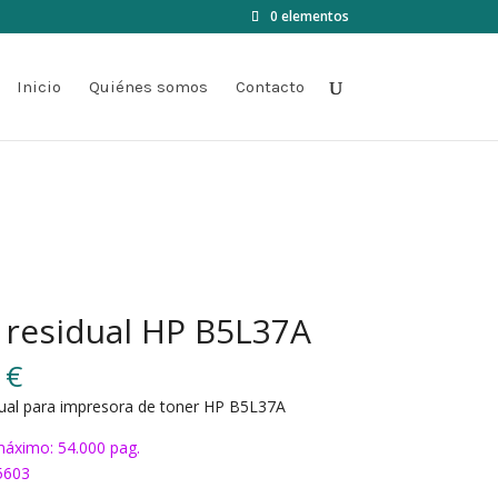
0 elementos
Inicio
Quiénes somos
Contacto
 residual HP B5L37A
0
€
dual para impresora de toner HP B5L37A
áximo: 54.000 pag.
5603