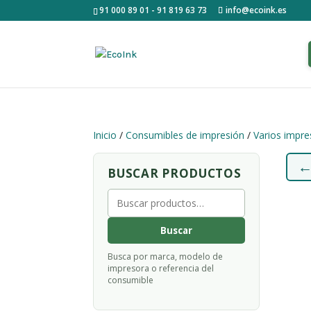
91 000 89 01 - 91 819 63 73
info@ecoink.es
Inicio
/
Consumibles de impresión
/
Varios impre
BUSCAR PRODUCTOS
Buscar
por:
Buscar
Busca por marca, modelo de
impresora o referencia del
consumible