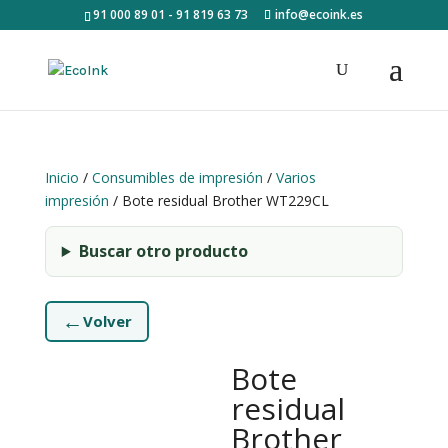
91 000 89 01 - 91 819 63 73
info@ecoink.es
Inicio
/
Consumibles de impresión
/
Varios
impresión
/ Bote residual Brother WT229CL
Buscar otro producto
←
Volver
Bote
residual
Brother