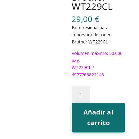
WT229CL
29,00
€
Bote residual para
impresora de toner
Brother WT229CL
Volumen máximo: 50.000
pag.
WT229CL /
4977766822145
Bote
residual
Brother
WT229CL
Añadir al
cantidad
carrito