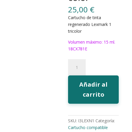
25,00
€
Cartucho de tinta
regenerado Lexmark 1
tricolor
Volumen máximo: 15 ml.
18CX781E
674
Tinta
EcoInk
1
Añadir al
color
carrito
cantidad
SKU:
I3LEXN1
Categoría:
Cartucho compatible