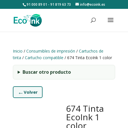
91 000 89 01 - 91 819 63 73
info@ecoink.es
Inicio
/
Consumibles de impresión
/
Cartuchos de
tinta
/
Cartucho compatible
/ 674 Tinta EcoInk 1 color
Buscar otro producto
←
Volver
674 Tinta
EcoInk 1
color