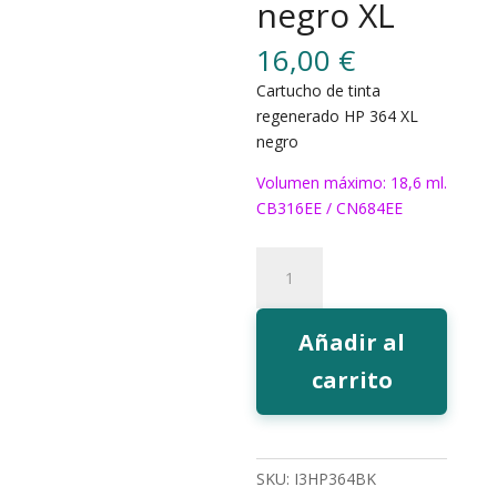
negro XL
16,00
€
Cartucho de tinta
regenerado HP 364 XL
negro
Volumen máximo: 18,6 ml.
CB316EE / CN684EE
596BK
Tinta
EcoInk
364
Añadir al
negro
carrito
XL
cantidad
SKU:
I3HP364BK