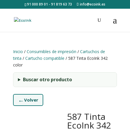
91 000 89 01 - 91 819 63 73
info@ecoink.es
Inicio
/
Consumibles de impresión
/
Cartuchos de
tinta
/
Cartucho compatible
/ 587 Tinta EcoInk 342
color
Buscar otro producto
←
Volver
587 Tinta
EcoInk 342