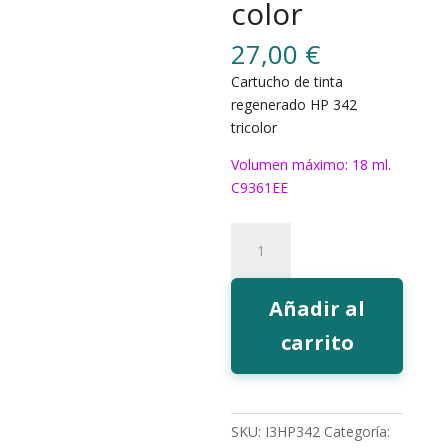
color
27,00
€
Cartucho de tinta
regenerado HP 342
tricolor
Volumen máximo: 18 ml.
C9361EE
587
Tinta
EcoInk
342
Añadir al
color
carrito
cantidad
SKU:
I3HP342
Categoría: