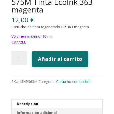
575M Tinta EcoInk 363
magenta
12,00
€
Cartucho de tinta regenerado HP 363 magenta
Volumen máximo: 10 ml.
C8772EE
575M
Añadir al carrito
Tinta
EcoInk
363
magenta
SKU:
I3HP363M
Categoría:
Cartucho compatible
cantidad
Descripción
Información adicional