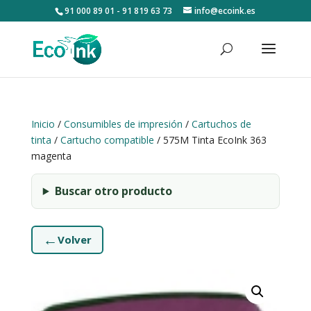
91 000 89 01 - 91 819 63 73
info@ecoink.es
Inicio
/
Consumibles de impresión
/
Cartuchos de
tinta
/
Cartucho compatible
/ 575M Tinta EcoInk 363
magenta
Buscar otro producto
←
Volver