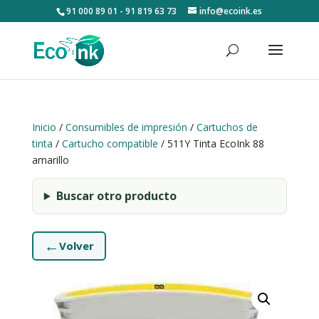
91 000 89 01 - 91 819 63 73
info@ecoink.es
Inicio
/
Consumibles de impresión
/
Cartuchos de
tinta
/
Cartucho compatible
/ 511Y Tinta EcoInk 88
amarillo
Buscar otro producto
←
Volver