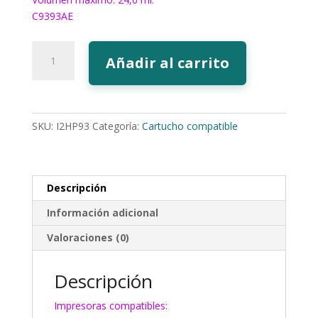
C9393AE
511Y
Añadir al carrito
Tinta
EcoInk
88
amarillo
SKU:
I2HP93
Categoría:
Cartucho compatible
cantidad
Descripción
Información adicional
Valoraciones (0)
Descripción
Impresoras compatibles: