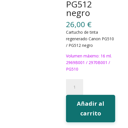
PG512
negro
26,00
€
Cartucho de tinta
regenerado Canon PG510
/ PG512 negro
Volumen máximo: 16 ml.
2969B001 / 2970B001 /
PG510
372
Tinta
EcoInk
PG512
Añadir al
negro
carrito
cantidad