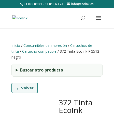
91 000 89 01 - 91 819 63 73
info@ecoink.es
Inicio
/
Consumibles de impresión
/
Cartuchos de
tinta
/
Cartucho compatible
/ 372 Tinta EcoInk PG512
negro
Buscar otro producto
←
Volver
372 Tinta
EcoInk