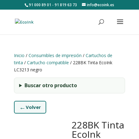
91 000 89 01 - 91 819 63 73
info@ecoink.es
Inicio
/
Consumibles de impresión
/
Cartuchos de
tinta
/
Cartucho compatible
/ 228BK Tinta EcoInk
LC3213 negro
Buscar otro producto
←
Volver
228BK Tinta
EcoInk