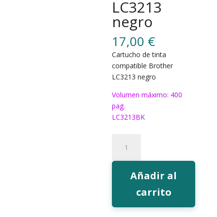
LC3213
negro
17,00
€
Cartucho de tinta
compatible Brother
LC3213 negro
Volumen máximo: 400
pag.
LC3213BK
228BK
Tinta
EcoInk
LC3213
Añadir al
negro
carrito
cantidad