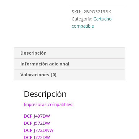
SKU:
I2BRO3213BK
Categoría:
Cartucho
compatible
Descripción
Información adicional
Valoraciones (0)
Descripción
Impresoras compatibles:
DCP J497DW
DCP J572DW
DCP J772DNW
DCP J772DW