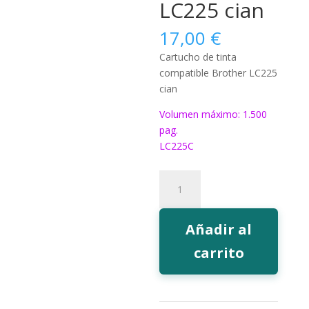
LC225 cian
17,00
€
Cartucho de tinta
compatible Brother LC225
cian
Volumen máximo: 1.500
pag.
LC225C
222C
Tinta
EcoInk
LC225
Añadir al
cian
carrito
cantidad