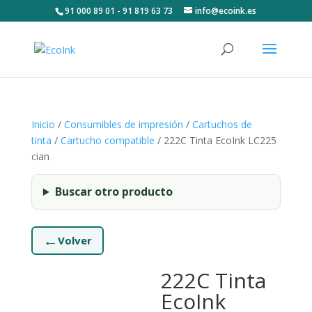
91 000 89 01 - 91 819 63 73
info@ecoink.es
Inicio
/
Consumibles de impresión
/
Cartuchos de
tinta
/
Cartucho compatible
/ 222C Tinta EcoInk LC225
cian
Buscar otro producto
←
Volver
222C Tinta
EcoInk