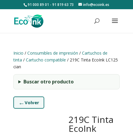
91 000 89 01 - 91 819 63 73
info@ecoink.es
Inicio
/
Consumibles de impresión
/
Cartuchos de
tinta
/
Cartucho compatible
/ 219C Tinta EcoInk LC125
cian
Buscar otro producto
←
Volver
219C Tinta
EcoInk