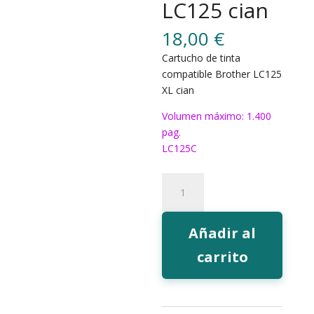
LC125 cian
18,00
€
Cartucho de tinta
compatible Brother LC125
XL cian
Volumen máximo: 1.400
pag.
LC125C
219C
Tinta
EcoInk
LC125
Añadir al
cian
carrito
cantidad