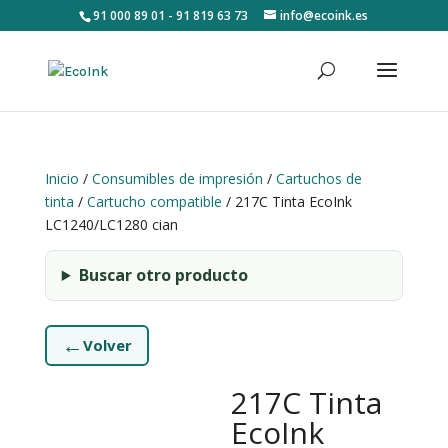
91 000 89 01 - 91 819 63 73
info@ecoink.es
Inicio
/
Consumibles de impresión
/
Cartuchos de
tinta
/
Cartucho compatible
/ 217C Tinta EcoInk
LC1240/LC1280 cian
Buscar otro producto
←
Volver
217C Tinta
EcoInk