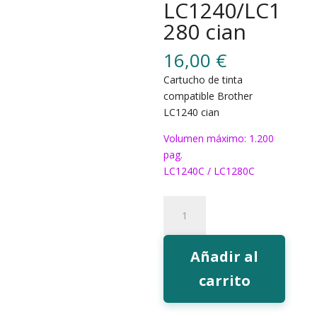
LC1240/LC1
280 cian
16,00
€
Cartucho de tinta
compatible Brother
LC1240 cian
Volumen máximo: 1.200
pag.
LC1240C / LC1280C
217C
Tinta
EcoInk
LC1240/LC1280
Añadir al
cian
carrito
cantidad