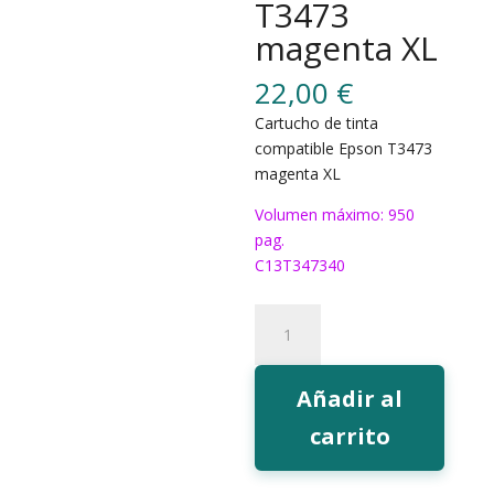
T3473
magenta XL
22,00
€
Cartucho de tinta
compatible Epson T3473
magenta XL
Volumen máximo: 950
pag.
C13T347340
189M
Tinta
EcoInk
T3473
Añadir al
magenta
carrito
XL
cantidad