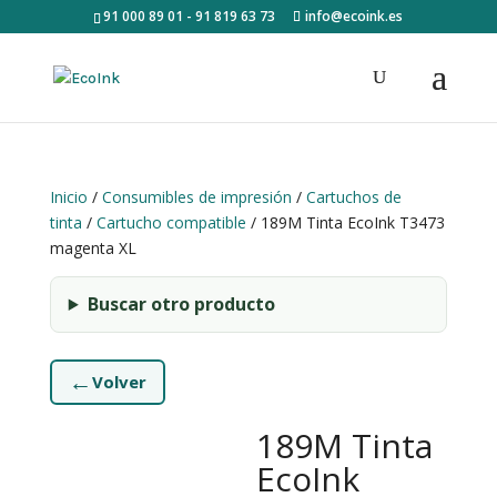
91 000 89 01 - 91 819 63 73
info@ecoink.es
Inicio
/
Consumibles de impresión
/
Cartuchos de
tinta
/
Cartucho compatible
/ 189M Tinta EcoInk T3473
magenta XL
Buscar otro producto
←
Volver
189M Tinta
EcoInk