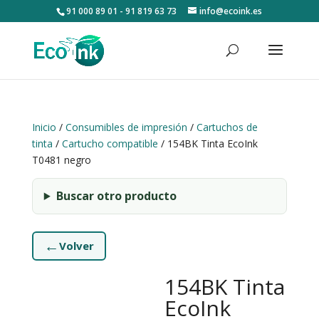
91 000 89 01 - 91 819 63 73
info@ecoink.es
Inicio
/
Consumibles de impresión
/
Cartuchos de
tinta
/
Cartucho compatible
/ 154BK Tinta EcoInk
T0481 negro
Buscar otro producto
←
Volver
154BK Tinta
EcoInk