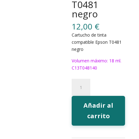
T0481
negro
12,00
€
Cartucho de tinta
compatible Epson T0481
negro
Volumen máximo: 18 ml.
C13T048140
154BK
Tinta
EcoInk
T0481
Añadir al
negro
carrito
cantidad