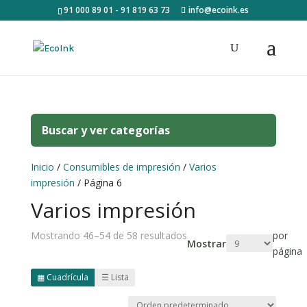
91 000 89 01 - 91 819 63 73
info@ecoink.es
Buscar y ver categorías
Inicio
/
Consumibles de impresión
/
Varios
impresión
/ Página 6
Varios impresión
Mostrando 46–54 de 58 resultados
por
Mostrar
página
▦
Cuadrícula
☰
Lista