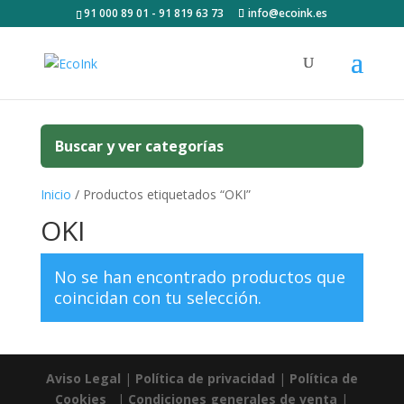
91 000 89 01 - 91 819 63 73
info@ecoink.es
Buscar y ver categorías
Inicio
/ Productos etiquetados “OKI”
OKI
No se han encontrado productos que
coincidan con tu selección.
Aviso Legal
|
Política de privacidad
|
Política de
Cookies
|
Condiciones generales de venta
|