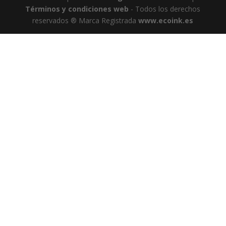
Términos y condiciones web
- Todos los derechos
reservados ® Marca Registrada
www.ecoink.es