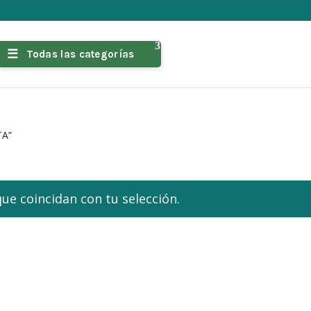
Todas las categorías
TA”
e coincidan con tu selección.