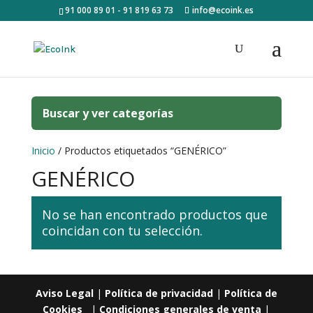
91 000 89 01 - 91 819 63 73
info@ecoink.es
Buscar y ver categorías
Inicio
/ Productos etiquetados “GENÉRICO”
GENÉRICO
No se han encontrado productos que
coincidan con tu selección.
Aviso Legal
|
Política de privacidad
|
Política de
Cookies
|
Condiciones generales de venta
|